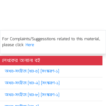
For Complaints/Suggesstions related to this material,
please click
Here
লেখকের অন্যান্য বই
অখণ্ড-সংহিতা [খণ্ড-৫] [সংস্করণ-১]
অখণ্ড-সংহিতা [খণ্ড-৯] [সংস্করণ-১]
অখণ্ড-সংহিতা [খণ্ড-৮] [সংস্করণ-১]