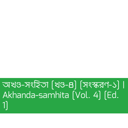
অখণ্ড-সংহিতা [খণ্ড-৪] [সংস্করণ-১] |
Akhanda-samhita [Vol. 4] [Ed.
1]