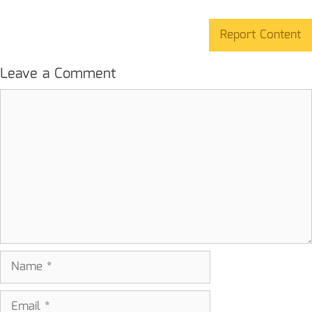
Report Content
Leave a Comment
Comment
Name
Email