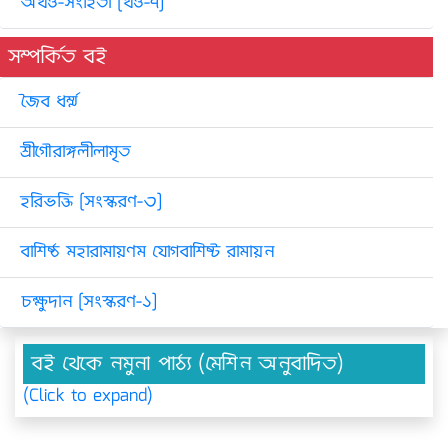
অখণ্ড-সংহিতা [খণ্ড-৭]
সম্পর্কিত বই
জৈব ধর্ম্ম
শ্রীগৌরাঙ্গলীলামৃত
হরিভক্তি [সংস্করণ-৩]
বাশিষ্ঠ মহারামায়ণম যোগবাশিষ্ট রামায়ন
চক্ষুদান [সংস্করণ-১]
বই থেকে নমুনা পাঠ্য (মেশিন অনুবাদিত)
(Click to expand)