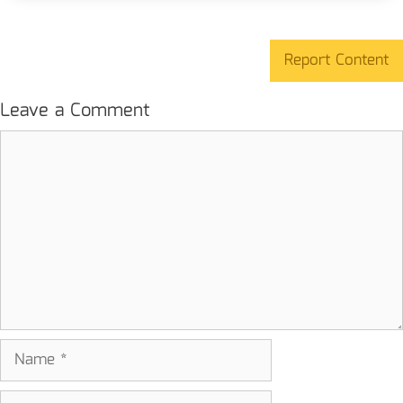
Report Content
Leave a Comment
Comment
Name
Email