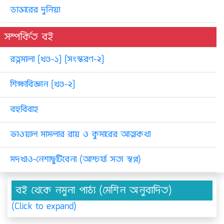
ডাক্তারের দুনিয়া
সম্পর্কিত বই
রত্নমালা [খণ্ড-১] [সংস্করণ-২]
শিক্ষাবিজ্ঞান [খণ্ড-২]
বহুবিবাহ
ভাওয়াল মামলার রায় ও কুমারের আত্মকথা
মদখাও-নেশাছুটিবেনা (আশ্চর্য্য সত্য স্বপ্ন)
বই থেকে নমুনা পাঠ্য (মেশিন অনুবাদিত)
(Click to expand)