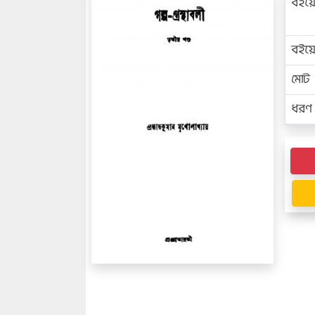
বইয়
বইয
মোট প
ধরণ