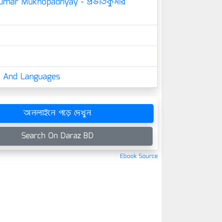
umar Mukhopadhyay - প্রভাতকুমার
cs And Languages
অনলাইনে পড়ে দেখুন
Search On Daraz BD
Ebook Source