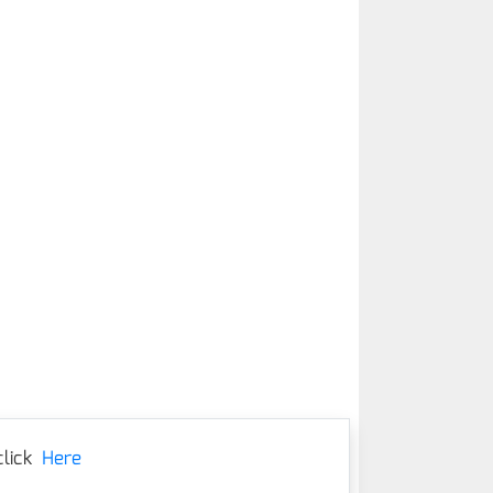
lick
Here