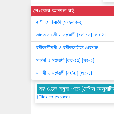
লেখকের অন্যান্য বই
দেশী ও বিলাতী [সংস্করণ-২]
সচিত্র মানসী ও মর্ম্মবাণী [বর্ষ-১৬] [খণ্ড-২]
রবীন্দ্রজীবনী ও রবীন্দ্রসাহিত্য-প্রবেশক
মানসী ও মর্ম্মবাণী [বর্ষ-২০] [খণ্ড-১]
মানসী ও মর্ম্মবাণী [বর্ষ-৮] [খণ্ড-১]
বই থেকে নমুনা পাঠ্য (মেশিন অনুবাদ
(Click to expand)