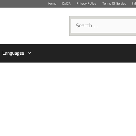
Home
DMCA
Privacy Policy
Terms Of Service
In
Search
for:
Languages