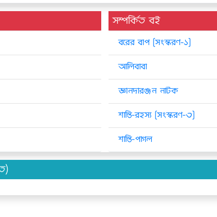
সম্পর্কিত বই
বরের বাপ [সংস্করণ-১]
আলিবাবা
জ্ঞানদারঞ্জন নাটক
শান্তি-রহস্য [সংস্করণ-৩]
শান্তি-পাগল
িত)