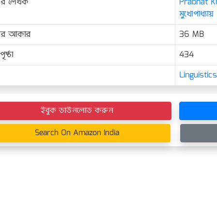
ের লেখক
Prabhat K
মুখোপাধ্যায়
়ের আকার
36 MB
ৃষ্ঠা
434
Linguisti
ইবুক ডাউনলোড করুন
Search On Amazon India