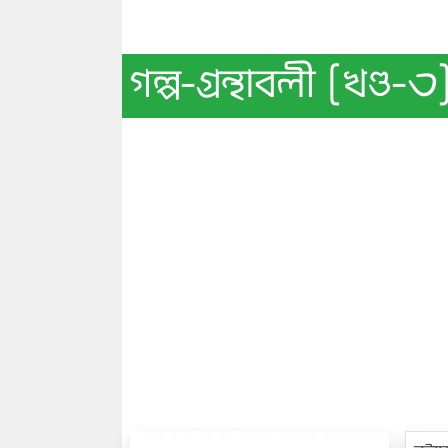
গল্প-গ্রন্থাবলী [খণ্