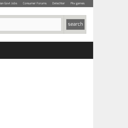
dian Govt Jobs
Consumer Forums
Detechter
Pkv games