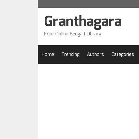
Skip
to
Granthagara
content
Free Online Bengali Library
Home
Trending
Authors
Categories