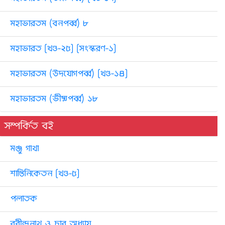
মহাভারতম (বনপর্ব্ব) ৮
মহাভারত [খণ্ড-২৫] [সংস্করণ-১]
মহাভারতম (উদযোগপর্ব্ব) [খণ্ড-১৪]
মহাভারতম (ভীষ্মপর্ব্ব) ১৮
সম্পর্কিত বই
মঞ্জু গাথা
শান্তিনিকেতন [খণ্ড-৫]
পলাতক
রবীন্দ্রনাথ ও চার অধ্যায়