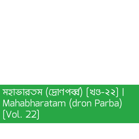
মহাভারতম (দ্রোণপর্ব্ব) [খণ্ড-২২] |
Mahabharatam (dron Parba)
[Vol. 22]