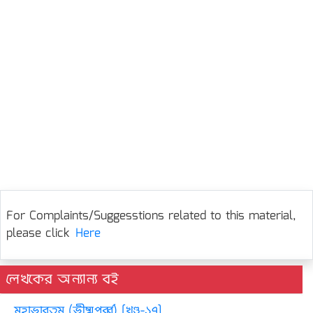
For Complaints/Suggesstions related to this material,
please click
Here
লেখকের অন্যান্য বই
মহাভারতম (ভীষ্মপর্ব্ব) [খণ্ড-১৭]