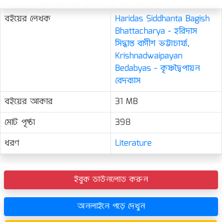
বইয়ের লেখক
Haridas Siddhanta Bagish
Bhattacharya - হরিদাস
সিদ্ধান্ত বাগীশ ভট্টাচার্য্য
,
Krishnadwaipayan
Bedabyas - কৃষ্ণদ্বৈপায়ন
বেদব্যাস
বইয়ের আকার
31 MB
মোট পৃষ্ঠা
398
ধরণ
Literature
ইবুক ডাউনলোড করুন
অনলাইনে পড়ে দেখুন