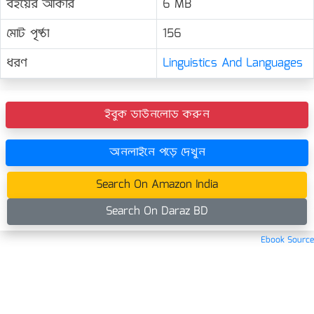
বইয়ের আকার
6 MB
মোট পৃষ্ঠা
156
ধরণ
Linguistics And Languages
ইবুক ডাউনলোড করুন
অনলাইনে পড়ে দেখুন
Search On Amazon India
Search On Daraz BD
Ebook Source