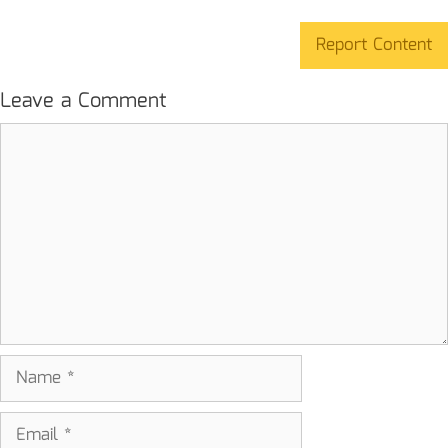
Report Content
Leave a Comment
Comment
Name
Email