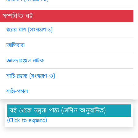
সম্পর্কিত বই
বরের বাপ [সংস্করণ-১]
আলিবাবা
জ্ঞানদারঞ্জন নাটক
শান্তি-রহস্য [সংস্করণ-৩]
শান্তি-পাগল
বই থেকে নমুনা পাঠ্য (মেশিন অনুবাদিত)
(Click to expand)