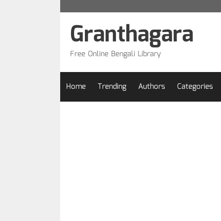
Skip
to
Granthagara
content
Free Online Bengali Library
Home
Trending
Authors
Categories