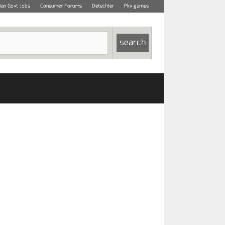
dian Govt Jobs
Consumer Forums
Detechter
Pkv games