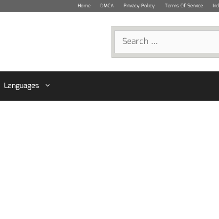
Home
DMCA
Privacy Policy
Terms Of Service
In
Search
for:
Languages