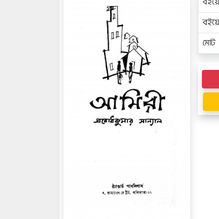
বইয়
বইয
মোট প