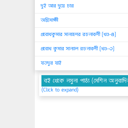
দুই আর দুয়ে চার
অগ্নিসাক্ষী
প্রবোধকুমার সান্যালের রচনাবলী [খণ্ড-৪]
প্রবোধ কুমার সান্যাল রচনাবলী [খণ্ড-৩]
যতদুর যাই
বই থেকে নমুনা পাঠ্য (মেশিন অনুবাদ
(Click to expand)