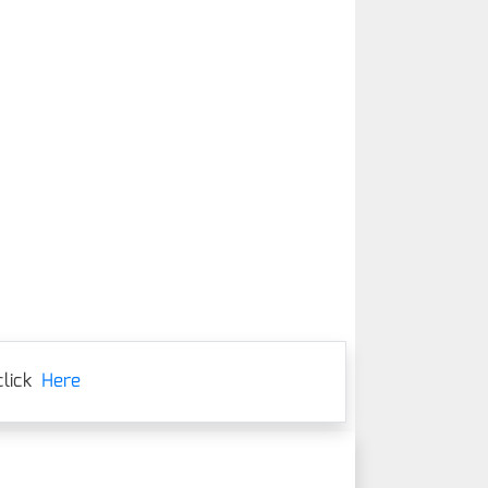
lick
Here