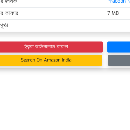
ের লেখক
Prabodh Ku
়ের আকার
7 MB
ৃষ্ঠা
ইবুক ডাউনলোড করুন
Search On Amazon India