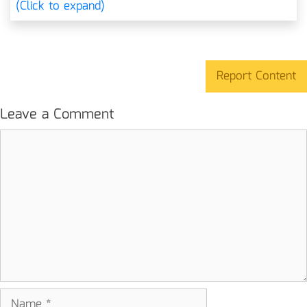
(Click to expand)
Report Content
Leave a Comment
Comment
Name