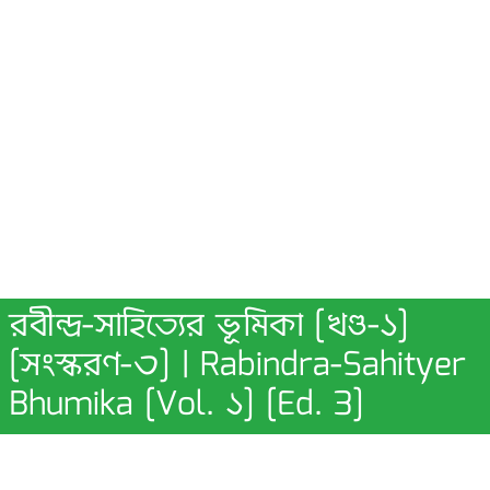
রবীন্দ্র-সাহিত্যের ভূমিকা [খণ্ড-১]
[সংস্করণ-৩] | Rabindra-Sahityer
Bhumika [Vol. ১] [Ed. 3]