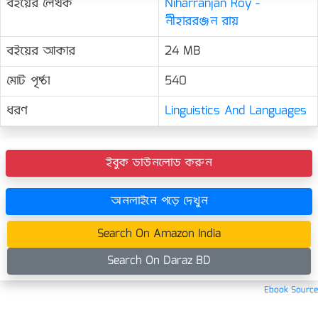
বইয়ের লেখক
Niharranjan Roy -
নীহাররঞ্জন রায়
বইয়ের আকার
24 MB
মোট পৃষ্ঠা
540
ধরণ
Linguistics And Languages
ইবুক ডাউনলোড করুন
অনলাইনে পড়ে দেখুন
Search On Amazon India
Search On Daraz BD
Ebook Source