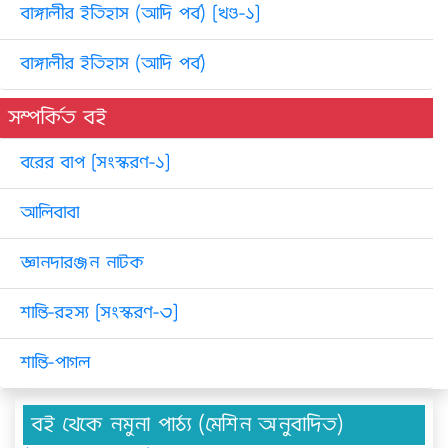
বাঙ্গালীর ইতিহাস (আদি পর্ব) [খণ্ড-১]
বাঙ্গালীর ইতিহাস (আদি পর্ব)
সম্পর্কিত বই
বরের বাপ [সংস্করণ-১]
আলিবাবা
জ্ঞানদারঞ্জন নাটক
শান্তি-রহস্য [সংস্করণ-৩]
শান্তি-পাগল
বই থেকে নমুনা পাঠ্য (মেশিন অনুবাদিত)