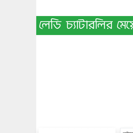
লেডি চ্যাটারলির মে