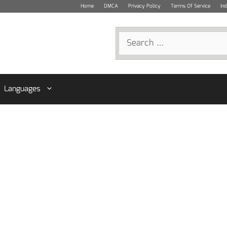
Home
DMCA
Privacy Policy
Terms Of Service
In
Search
for:
Languages