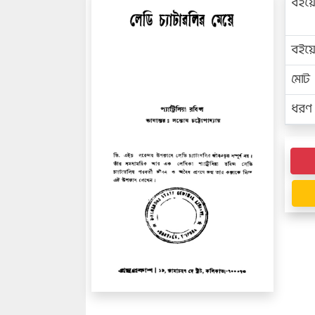
বইয়
বইয
মোট প
ধরণ