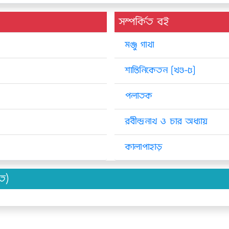
সম্পর্কিত বই
মঞ্জু গাথা
শান্তিনিকেতন [খণ্ড-৫]
পলাতক
রবীন্দ্রনাথ ও চার অধ্যায়
কালাপাহাড়
িত)