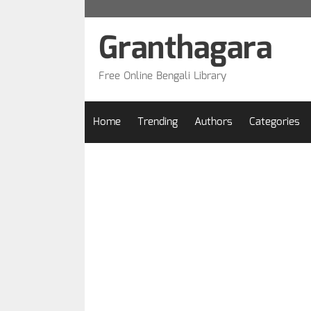
Skip
to
Granthagara
content
Free Online Bengali Library
Home
Trending
Authors
Categories