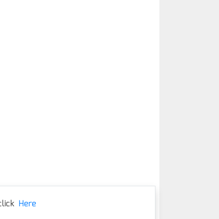
lick
Here