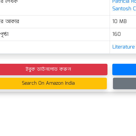
ের লেখক
Patricia Rob
Santosh Ch
়ের আকার
10 MB
ৃষ্ঠা
160
Literature
ইবুক ডাউনলোড করুন
Search On Amazon India