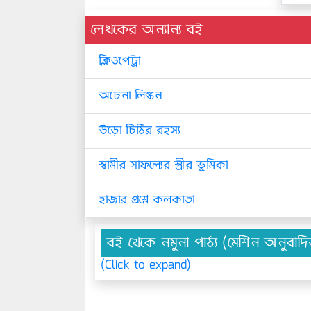
লেখকের অন্যান্য বই
ক্লিওপেট্রা
অচেনা লিঙ্কন
উড়ো চিঠির রহস্য
স্বামীর সাফল্যের স্ত্রীর ভূমিকা
হাজার প্রশ্নে কলকাতা
বই থেকে নমুনা পাঠ্য (মেশিন অনুবাদ
(Click to expand)