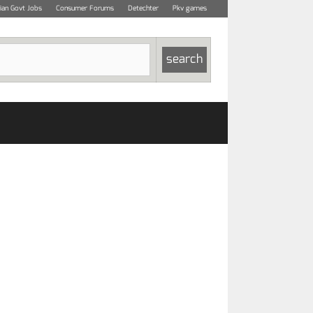
dian Govt Jobs
Consumer Forums
Detechter
Pkv games