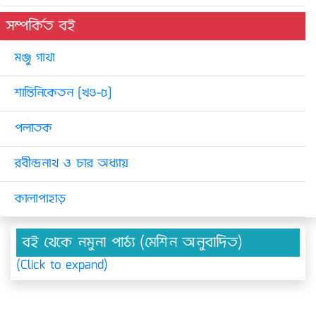
সম্পর্কিত বই
মঞ্জু গাথা
শান্তিনিকেতন [খণ্ড-৫]
পলাতক
রবীন্দ্রনাথ ও চার অধ্যায়
কালাপাহাড়
বই থেকে নমুনা পাঠ্য (মেশিন অনুবাদিত)
(Click to expand)