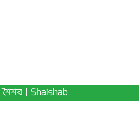
শৈশব | Shaishab