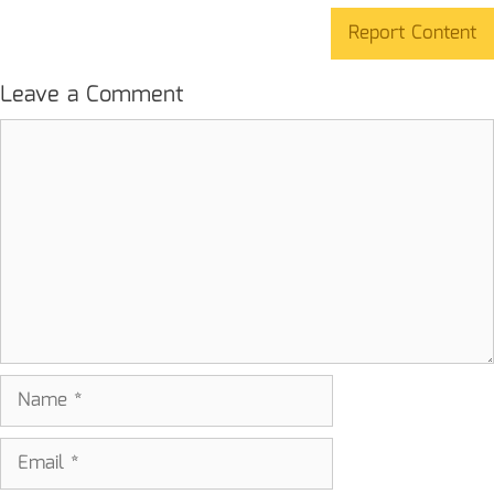
Report Content
Leave a Comment
Comment
Name
Email