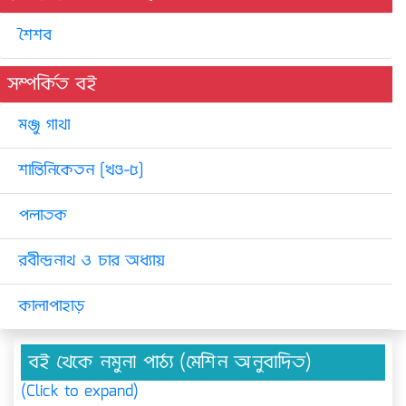
শৈশব
সম্পর্কিত বই
মঞ্জু গাথা
শান্তিনিকেতন [খণ্ড-৫]
পলাতক
রবীন্দ্রনাথ ও চার অধ্যায়
কালাপাহাড়
বই থেকে নমুনা পাঠ্য (মেশিন অনুবাদিত)
(Click to expand)