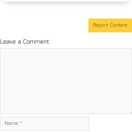
Report Content
Leave a Comment
Comment
Name