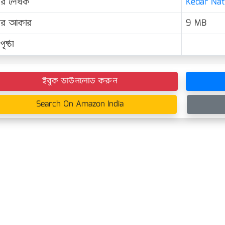
ের লেখক
Kedar Nath
়ের আকার
9 MB
ৃষ্ঠা
ইবুক ডাউনলোড করুন
Search On Amazon India