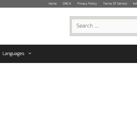
Home
DMCA
Privacy Policy
Terms Of Service
In
Search
for:
Languages