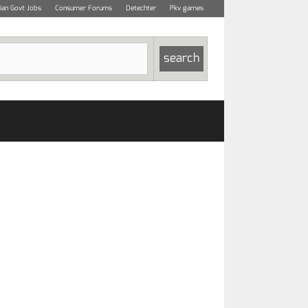
dian Govt Jobs
Consumer Forums
Detechter
Pkv games