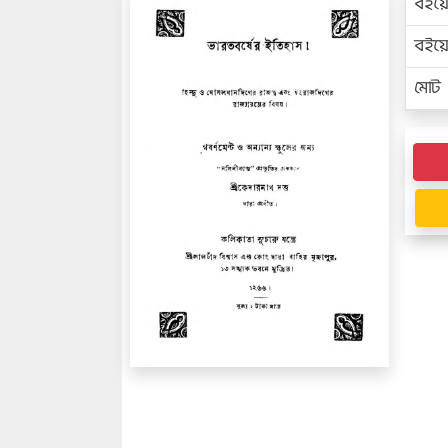
বইয়
বইয
মোট প