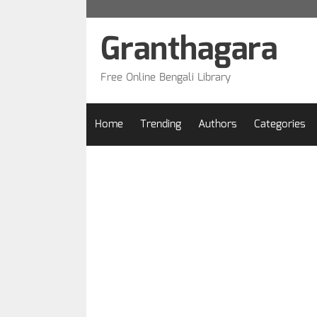
Skip
to
Granthagara
content
Free Online Bengali Library
Home
Trending
Authors
Categories