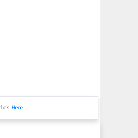
lick
Here