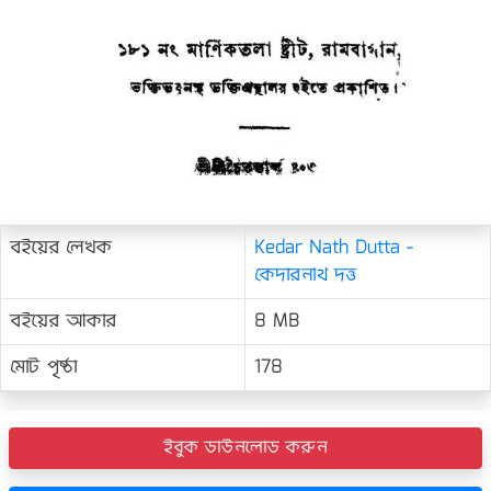
বইয়ের লেখক
Kedar Nath Dutta -
কেদারনাথ দত্ত
বইয়ের আকার
8 MB
মোট পৃষ্ঠা
178
ইবুক ডাউনলোড করুন