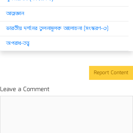
আত্মজ্ঞান
ভারতীয় দর্শনের তুলনামূলক আলোচনা [সংস্করণ-৩]
অপরাধ-তত্ত্ব
Report Content
Leave a Comment
Comment