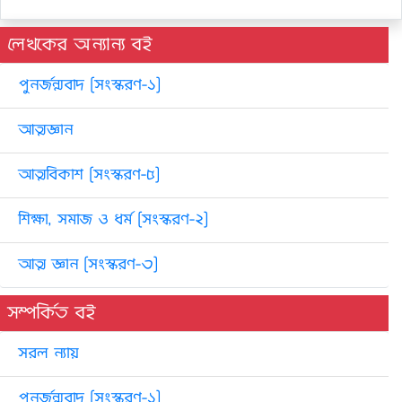
লেখকের অন্যান্য বই
পুনর্জন্মবাদ [সংস্করণ-১]
আত্মজ্ঞান
আত্মবিকাশ [সংস্করণ-৫]
শিক্ষা, সমাজ ও ধর্ম [সংস্করণ-২]
আত্ম জ্ঞান [সংস্করণ-৩]
সম্পর্কিত বই
সরল ন্যায়
পুনর্জন্মবাদ [সংস্করণ-১]