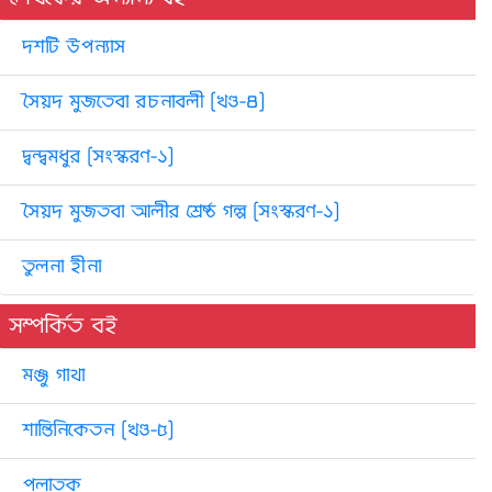
দশটি উপন্যাস
সৈয়দ মুজতেবা রচনাবলী [খণ্ড-৪]
দ্বন্দ্বমধুর [সংস্করণ-১]
সৈয়দ মুজতবা আলীর শ্রেষ্ঠ গল্প [সংস্করণ-১]
তুলনা হীনা
সম্পর্কিত বই
মঞ্জু গাথা
শান্তিনিকেতন [খণ্ড-৫]
পলাতক