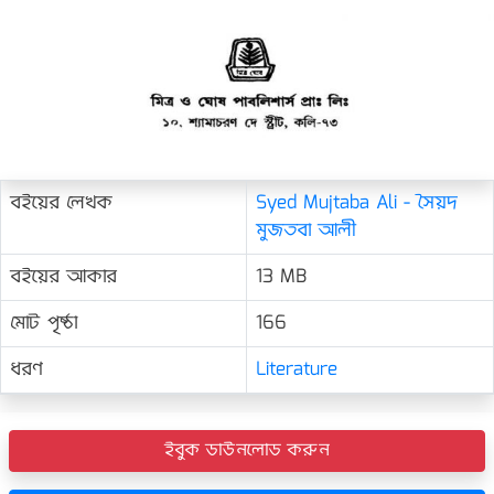
বইয়ের লেখক
Syed Mujtaba Ali - সৈয়দ
মুজতবা আলী
বইয়ের আকার
13 MB
মোট পৃষ্ঠা
166
ধরণ
Literature
ইবুক ডাউনলোড করুন