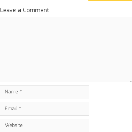
Leave a Comment
Comment
Name
Email
Website