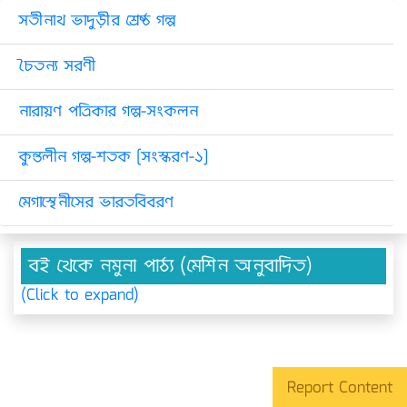
সতীনাথ ভাদুড়ীর শ্রেষ্ঠ গল্প
চৈতন্য সরণী
নারায়ণ পত্রিকার গল্প-সংকলন
কুন্তলীন গল্প-শতক [সংস্করণ-১]
মেগাস্থেনীসের ভারতবিবরণ
বই থেকে নমুনা পাঠ্য (মেশিন অনুবাদিত)
(Click to expand)
Report Content