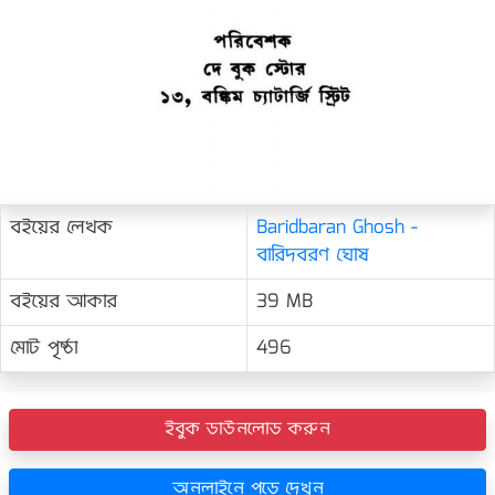
বইয়ের লেখক
Baridbaran Ghosh -
বারিদবরণ ঘোষ
বইয়ের আকার
39 MB
মোট পৃষ্ঠা
496
ইবুক ডাউনলোড করুন
অনলাইনে পড়ে দেখুন