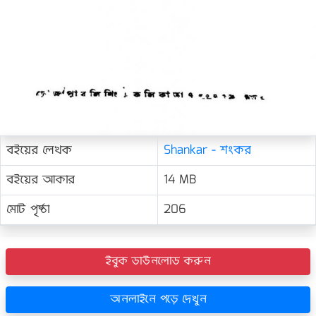
বইয়ের লেখক
Shankar - শংকর
বইয়ের আকার
14 MB
মোট পৃষ্ঠা
206
ইবুক ডাউনলোড করুন
অনলাইনে পড়ে দেখুন