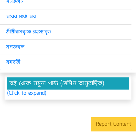
মনজঙ্গল
ঘরের মধ্যে ঘর
শ্রীশ্রীরামকৃষ্ণ রহস্যামৃত
মনজঙ্গল
রসবতী
বই থেকে নমুনা পাঠ্য (মেশিন অনুবাদিত)
(Click to expand)
Report Content