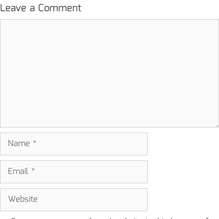
Leave a Comment
Comment
Name
Email
Website