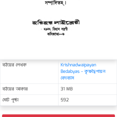
বইয়ের লেখক
Krishnadwaipayan
Bedabyas - কৃষ্ণদ্বৈপায়ন
বেদব্যাস
বইয়ের আকার
31 MB
মোট পৃষ্ঠা
592