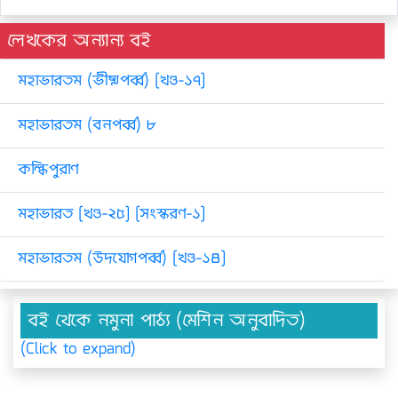
লেখকের অন্যান্য বই
মহাভারতম (ভীষ্মপর্ব্ব) [খণ্ড-১৭]
মহাভারতম (বনপর্ব্ব) ৮
কল্কিপুরাণ
মহাভারত [খণ্ড-২৫] [সংস্করণ-১]
মহাভারতম (উদযোগপর্ব্ব) [খণ্ড-১৪]
বই থেকে নমুনা পাঠ্য (মেশিন অনুবাদিত)
(Click to expand)