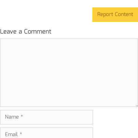
Report Content
Leave a Comment
Comment
Name
Email