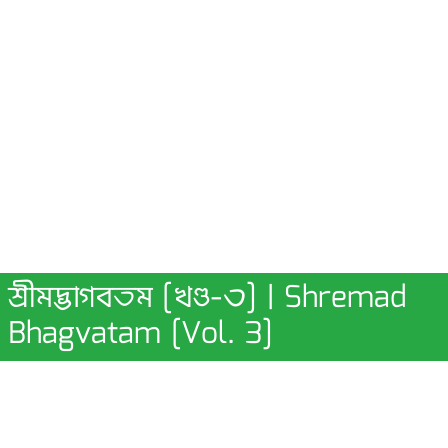
শ্রীমদ্ভাগবতম [খণ্ড-৩] | Shremad
Bhagvatam [Vol. 3]