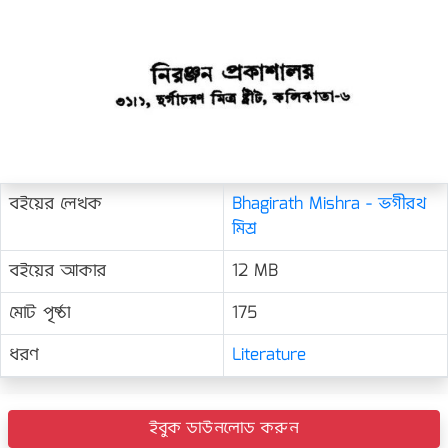
বইয়ের লেখক
Bhagirath Mishra - ভগীরথ
মিশ্র
বইয়ের আকার
12 MB
মোট পৃষ্ঠা
175
ধরণ
Literature
ইবুক ডাউনলোড করুন