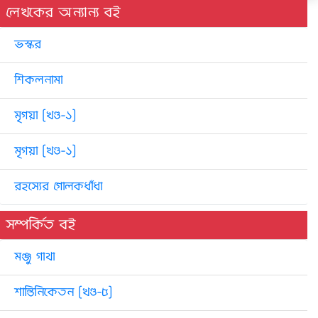
লেখকের অন্যান্য বই
ভস্কর
শিকলনামা
মৃগয়া [খণ্ড-১]
মৃগয়া [খণ্ড-১]
রহস্যের গোলকধাঁধা
সম্পর্কিত বই
মঞ্জু গাথা
শান্তিনিকেতন [খণ্ড-৫]