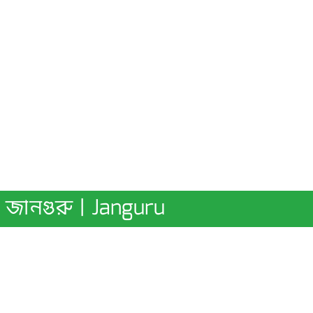
জানগুরু | Janguru