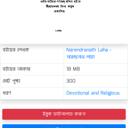
বইয়ের লেখক
Narendranath Laha -
নরেন্দ্রনাথ লাহা
বইয়ের আকার
18 MB
মোট পৃষ্ঠা
300
ধরণ
Devotional and Religious
ইবুক ডাউনলোড করুন