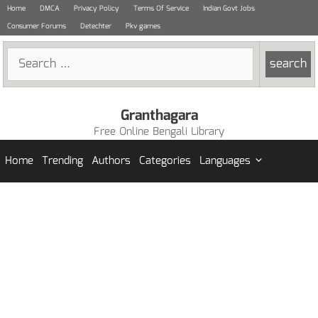
Skip
Home
DMCA
Privacy Policy
Terms Of Service
Indian Govt Jobs
to
Consumer Forums
Detechter
Pkv games
content
Search
for:
Granthagara
Free Online Bengali Library
Home
Trending
Authors
Categories
Languages