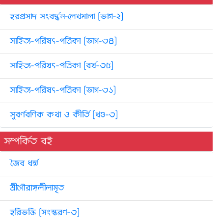
হরপ্রসাদ সংবর্দ্ধন-লেখমালা [ভাগ-২]
সাহিত্য-পরিষৎ-পত্রিকা [ভাগ-৩৪]
সাহিত্য-পরিষৎ-পত্রিকা [বর্ষ-৩৫]
সাহিত্য-পরিষৎ-পত্রিকা [ভাগ-৩১]
সুবর্ণবণিক কথা ও কীর্তি [খণ্ড-৩]
সম্পর্কিত বই
জৈব ধর্ম্ম
শ্রীগৌরাঙ্গলীলামৃত
হরিভক্তি [সংস্করণ-৩]