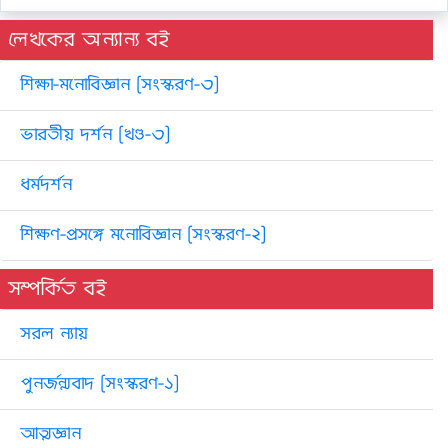
লেখকের অন্যান্য বই
শিক্ষা-মনোবিজ্ঞান [সংস্করণ-৩]
ভারতীয় দর্শন [খণ্ড-৩]
ধর্মদর্শন
শিক্ষণ-প্রসঙ্গে মনোবিজ্ঞান [সংস্করণ-২]
সম্পর্কিত বই
সরল ন্যায়
পুনর্জন্মবাদ [সংস্করণ-১]
আত্মজ্ঞান