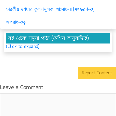
ভারতীয় দর্শনের তুলনামূলক আলোচনা [সংস্করণ-৩]
অপরাধ-তত্ত্ব
বই থেকে নমুনা পাঠ্য (মেশিন অনুবাদিত)
(Click to expand)
Report Content
Leave a Comment
Comment