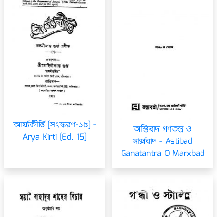
আর্য্যকীর্ত্তি [সংস্করণ-১৫] -
অস্তিবাদ গণতন্ত্র ও
Arya Kirti [Ed. 15]
মার্ক্সবাদ - Astibad
Ganatantra O Marxbad