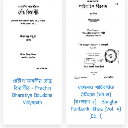
প্রাচীন ভারতীয় বৌদ্ধ
বাঙ্গালার পারিবারিক
বিদ্যাপীঠ - Prachin
ইতিহাস [খণ্ড-৪]
Bharatiya Bouddha
[সংস্করণ-১] - Banglar
Vidyapith
Paribarik Itihas [Vol. 4]
[Ed. 1]