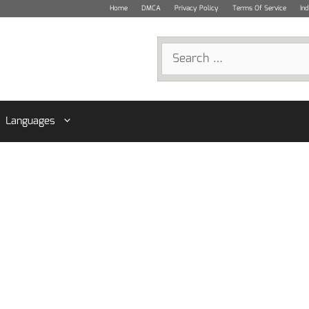
Home
DMCA
Privacy Policy
Terms Of Service
In
Search
for:
Languages