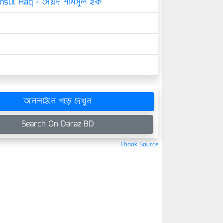
sul Haq - সৈয়দ শামসুল হক
অনলাইনে পড়ে দেখুন
Search On Daraz BD
Ebook Source