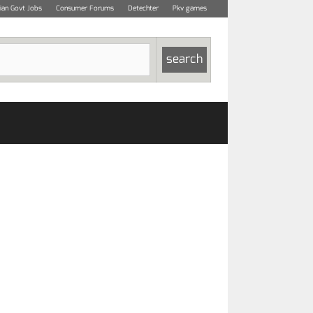
dian Govt Jobs
Consumer Forums
Detechter
Pkv games