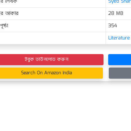
ের লেখক
Syed Sham
়ের আকার
28 MB
ৃষ্ঠা
354
Literature
ইবুক ডাউনলোড করুন
Search On Amazon India