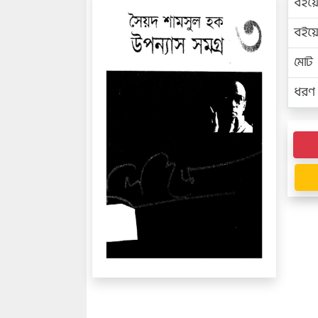
বইয়
বইয
মোট প
ধরণ