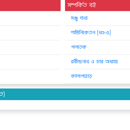
সম্পর্কিত বই
মঞ্জু গাথা
শান্তিনিকেতন [খণ্ড-৫]
পলাতক
রবীন্দ্রনাথ ও চার অধ্যায়
কালাপাহাড়
িত)