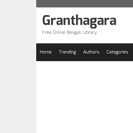
Skip
to
Granthagara
content
Free Online Bengali Library
Home
Trending
Authors
Categories