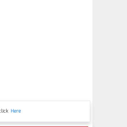
lick
Here