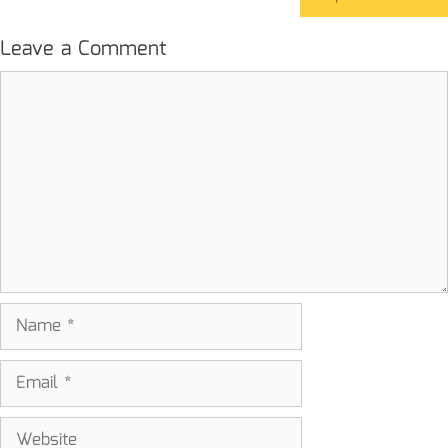
Leave a Comment
Comment
Name
Email
Website