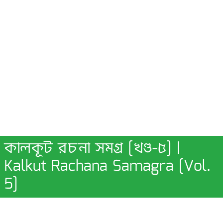
কালকূট রচনা সমগ্র [খণ্ড-৫] |
Kalkut Rachana Samagra [Vol.
5]