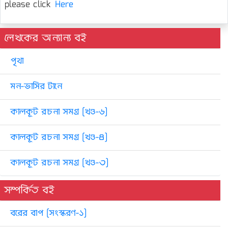
please click
Here
লেখকের অন্যান্য বই
পৃথা
মন-ভাসির টানে
কালকূট রচনা সমগ্র [খণ্ড-৬]
কালকূট রচনা সমগ্র [খণ্ড-৪]
কালকূট রচনা সমগ্র [খণ্ড-৩]
সম্পর্কিত বই
বরের বাপ [সংস্করণ-১]