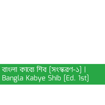
বাংলা কাব্যে শিব [সংস্করণ-১] |
Bangla Kabye Shib [Ed. 1st]