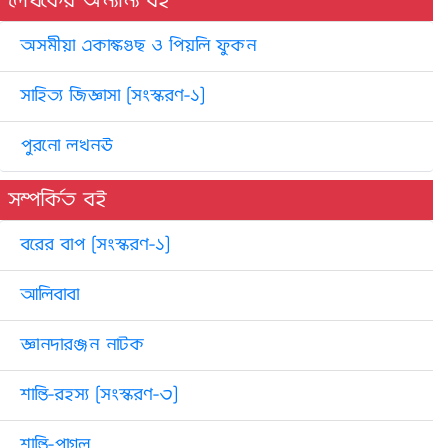
লেখকের অন্যান্য বই
অসমীয়া একাঙ্কগুছ ও পিয়লি ফুকন
সাহিত্য জিজ্ঞাসা [সংস্করণ-১]
পুরনো লখনঊ
সম্পর্কিত বই
বরের বাপ [সংস্করণ-১]
আলিবাবা
জ্ঞানদারঞ্জন নাটক
শান্তি-রহস্য [সংস্করণ-৩]
শান্তি-পাগল