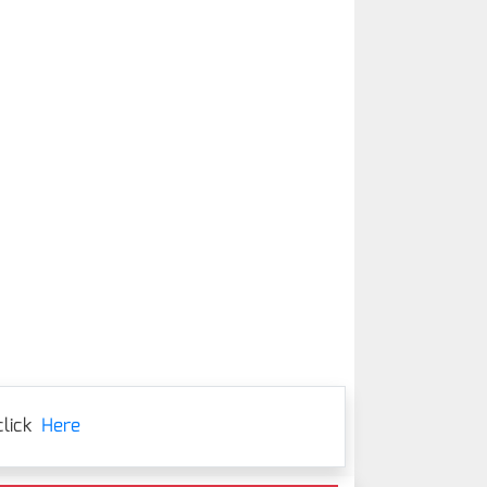
lick
Here