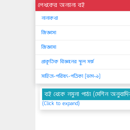
লেখকের অন্যান্য বই
নানাকথা
জিজ্ঞাসা
জিজ্ঞাসা
প্রাকৃতিক বিজ্ঞানের স্থূল মর্ম্ম
সাহিত্য-পরিষৎ-পত্রিকা [ভাগ-৯]
বই থেকে নমুনা পাঠ্য (মেশিন অনুবাদ
(Click to expand)