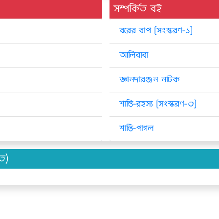
সম্পর্কিত বই
বরের বাপ [সংস্করণ-১]
আলিবাবা
জ্ঞানদারঞ্জন নাটক
শান্তি-রহস্য [সংস্করণ-৩]
শান্তি-পাগল
িত)