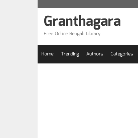
Skip
to
Granthagara
content
Free Online Bengali Library
Home
Trending
Authors
Categories