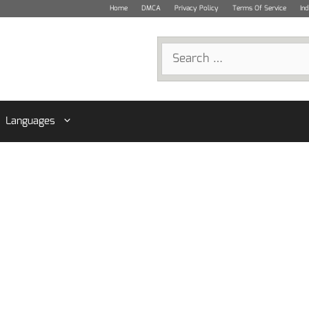
Home
DMCA
Privacy Policy
Terms Of Service
In
Search
for:
Languages