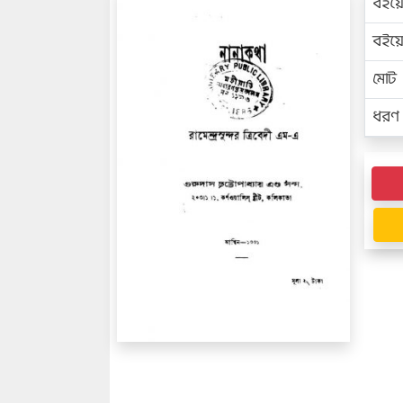
বইয়
বইয
মোট প
ধরণ