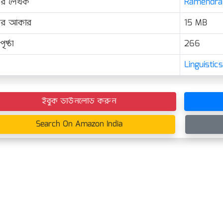
ের লেখক
Ramendra Su
়ের আকার
15 MB
ৃষ্ঠা
266
Linguisti
ইবুক ডাউনলোড করুন
Search On Amazon India