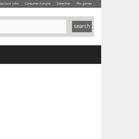
dian Govt Jobs
Consumer Forums
Detechter
Pkv games